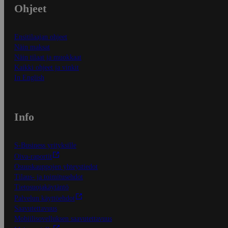
Ohjeet
Ensitilaajan ohjeet
Näin maksat
Näin tilaat ja muokkaat
Kaikki ohjeet ja vinkit
In English
Info
S-Business yrityksille
Oiva-raportit
Osuuskauppojen yhteystiedot
Tilaus- ja toimitusehdot
Tietosuojakäytäntö
Palvelun käyttöehdot
Saavutettavuus
Mobiilisovelluksen saavutettavuus