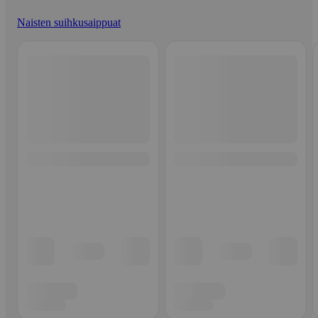
Naisten suihkusaippuat
Ohita listaus