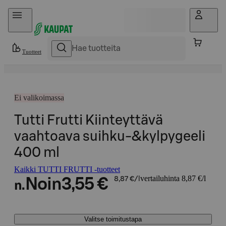
Hyppää sisältöön
Tuotteet
Ei valikoimassa
Tutti Frutti Kiinteyttävä
vaahtoava suihku-&kylpygeeli
400 ml
Kaikki TUTTI FRUTTI -tuotteet
vertailuhinta 8,87 €/l
Noin
3,55 €
8,87 €/l
n.
Valitse toimitustapa