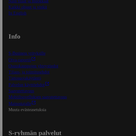
Näin tilaat ja muokkaat
Kaikki ohjeet ja vinkit
In English
Info
S-Business yrityksille
Oiva-raportit
Osuuskauppojen yhteystiedot
Tilaus- ja toimitusehdot
Tietosuojakäytäntö
Palvelun käyttöehdot
Saavutettavuus
Mobiilisovelluksen saavutettavuus
Mainostajalle
Muuta evästeasetuksia
S-ryhmän palvelut