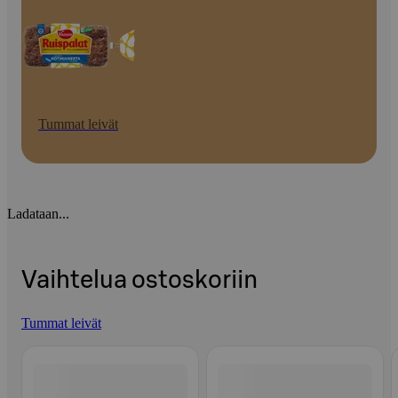
Tummat leivät
Ladataan...
Vaihtelua ostoskoriin
Tummat leivät
Ohita listaus