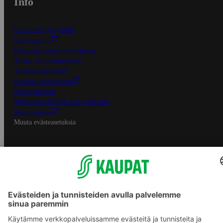
Info
S-Business yrityksille
Oiva-raportit
Osuuskauppojen yhteystiedot
Tilaus- ja toimitusehdot
Tietosuojakäytäntö
Palvelun käyttöehdot
Saavutettavuus
Mobiilisovelluksen saavutettavuus
Mainostajalle
Muuta evästeasetuksia
S-ryhmän palvelut
S-ryhmä
Asiakasomistajuus
Yhteishyvä Ruoka -sovellus
S-ostoslista -sovellus