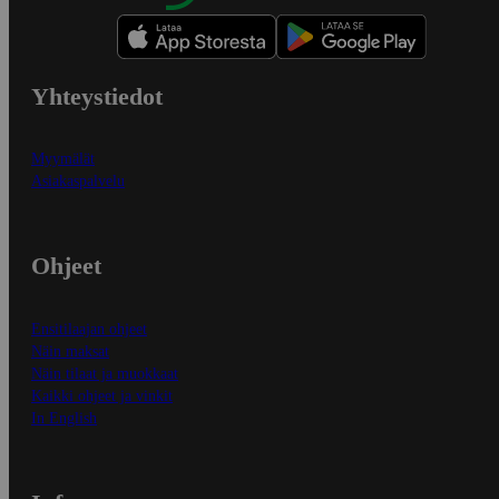
Yhteystiedot
Myymälät
Asiakaspalvelu
Ohjeet
Ensitilaajan ohjeet
Näin maksat
Näin tilaat ja muokkaat
Kaikki ohjeet ja vinkit
In English