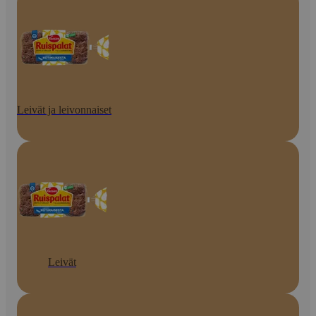
Leivät ja leivonnaiset
Leivät