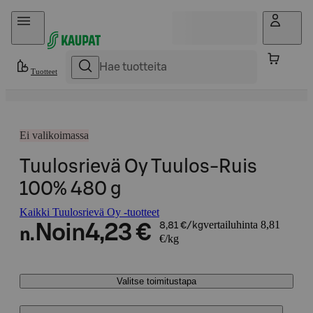
Hyppää sisältöön
Tuotteet
Ei valikoimassa
Tuulosrievä Oy Tuulos-Ruis
100% 480 g
Kaikki Tuulosrievä Oy -tuotteet
vertailuhinta 8,81
Noin
4,23 €
8,81 €/kg
n.
€/kg
Valitse toimitustapa