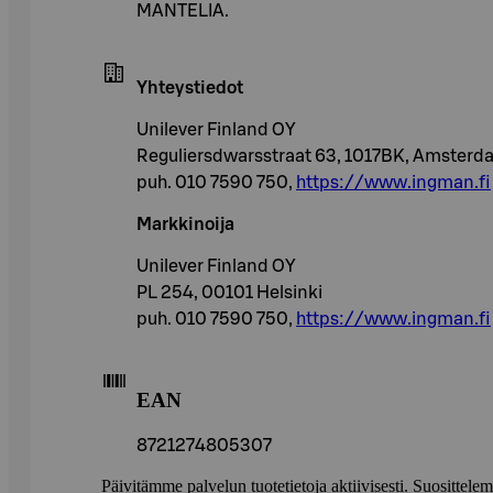
MANTELIA.
Yhteystiedot
Unilever Finland OY
Reguliersdwarsstraat 63, 1017BK, Amsterd
puh. 010 7590 750,
https://www.ingman.fi
Markkinoija
Unilever Finland OY
PL 254, 00101 Helsinki
puh. 010 7590 750,
https://www.ingman.fi
EAN
8721274805307
Päivitämme palvelun tuotetietoja aktiivisesti. Suositte