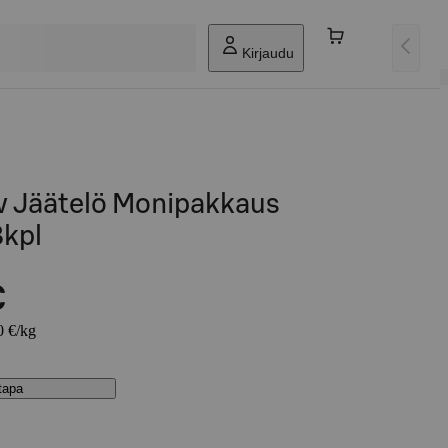
Kirjaudu
w Jäätelö Monipakkaus
kpl
€
0 €/kg
stapa