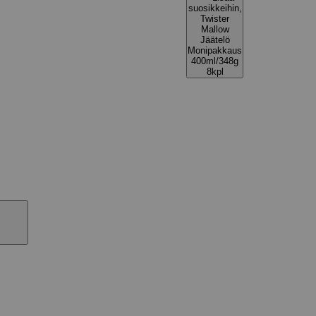
suosikkeihin,
Twister
Mallow
Jäätelö
Monipakkaus
400ml/348g
8kpl