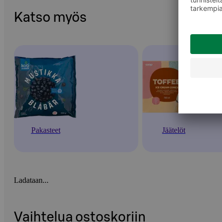
Katso myös
Pakasteet
Jäätelöt
Ladataan...
Vaihtelua ostoskoriin