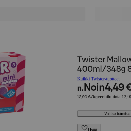
Twister Mallo
400ml/348g 8
Kaikki Twister-tuotteet
Noin
4,49 
n.
vertailuhinta 12,9
12,90 €/kg
Valitse toimitu
Lisää