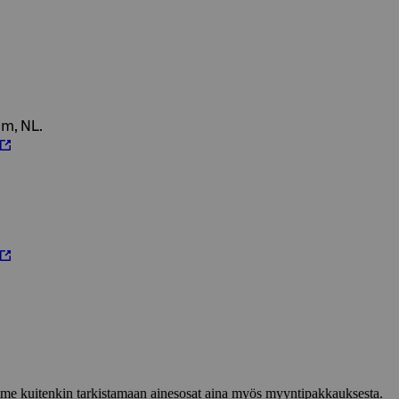
am, NL.
lemme kuitenkin tarkistamaan ainesosat aina myös myyntipakkauksesta.