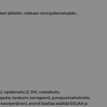
isen jäätelön, raikkaan viinirypälemehujään…
, rypälemehu (2, 5%), maissikuitu,
auhe, tarakumi, karrageeni), punajuurimehutiviste,
t kasviperäinen), aromit Saattaa sisältää SOIJAA ja