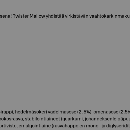
aisena! Twister Mallow yhdistää virkistävän vaahtokarkinmaku
isirappi, hedelmäsokeri vadelmasose (2, 5%), omenasose (2.5%)
osrasva, stabilointiaineet (guarkumi, johanneksenleipäpuuj
ortiviste, emulgointiaine (rasvahappojen mono- ja diglyseridi