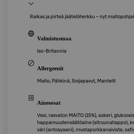
Raikas ja pirteä jäätelöherkku – nyt maitopohj
Valmistusmaa
Iso-Britannia
Allergeenit
Maito, Pähkinä, Soijapavut, Mantelit
Ainesosat
Vesi, rasvaton MAITO (15%), sokeri, glukoos
happamuudensäätöaine (sitruunahappo), kook
väri (antosyaani), mustaporkkanaiviste, safi