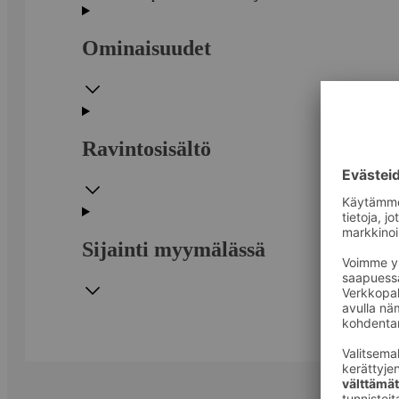
Ominaisuudet
Ravintosisältö
Sijainti myymälässä