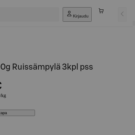
Kirjaudu
30g Ruissämpylä 3kpl pss
€
€/kg
stapa