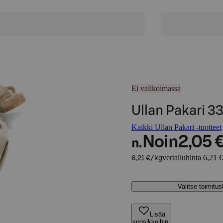
Ei valikoimassa
Ullan Pakari 3
Kaikki Ullan Pakari -tuotteet
Noin
2,05 
n.
vertailuhinta 6,21 
6,21 €/kg
Valitse toimitu
Lisää
suosikkeihin,