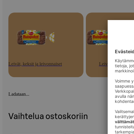
Leivät, keksit ja leivonnaiset
Leivät
Ladataan...
Vaihtelua ostoskoriin
Ohita listaus