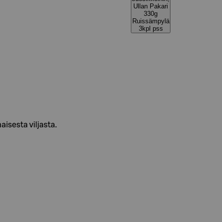
Ullan Pakari
330g
Ruissämpylä
3kpl pss
isesta viljasta.