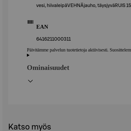
vesi, hiivaleipäVEHNÄjauho, täysjyväRUIS 15%
EAN
6416211000311
Päivitämme palvelun tuotetietoja aktiivisesti. Suositte
Ominaisuudet
Katso myös