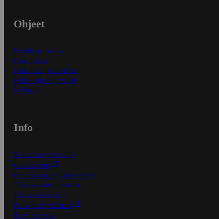
Ohjeet
Ensitilaajan ohjeet
Näin maksat
Näin tilaat ja muokkaat
Kaikki ohjeet ja vinkit
In English
Info
S-Business yrityksille
Oiva-raportit
Osuuskauppojen yhteystiedot
Tilaus- ja toimitusehdot
Tietosuojakäytäntö
Palvelun käyttöehdot
Saavutettavuus