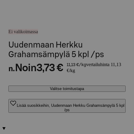
Ei valikoimassa
Uudenmaan Herkku
Grahamsämpylä 5 kpl /ps
vertailuhinta 11,13
Noin
3,73 €
11,13 €/kg
n.
€/kg
Valitse toimitustapa
Lisää suosikkeihin, Uudenmaan Herkku Grahamsämpylä 5 kpl
/ps