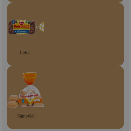
Leivät
Sämpylät