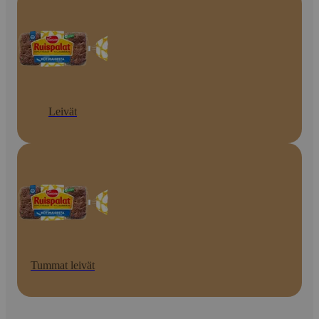
Leivät
Tummat leivät