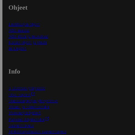
Ohjeet
Ensitilaajan ohjeet
Näin maksat
Näin tilaat ja muokkaat
Kaikki ohjeet ja vinkit
In English
Info
S-Business yrityksille
Oiva-raportit
Osuuskauppojen yhteystiedot
Tilaus- ja toimitusehdot
Tietosuojakäytäntö
Palvelun käyttöehdot
Saavutettavuus
Mobiilisovelluksen saavutettavuus