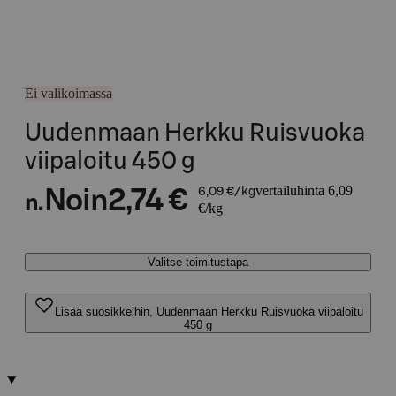
Ei valikoimassa
Uudenmaan Herkku Ruisvuoka
viipaloitu 450 g
vertailuhinta 6,09
Noin
2,74 €
6,09 €/kg
n.
€/kg
Valitse toimitustapa
Lisää suosikkeihin, Uudenmaan Herkku Ruisvuoka viipaloitu
450 g