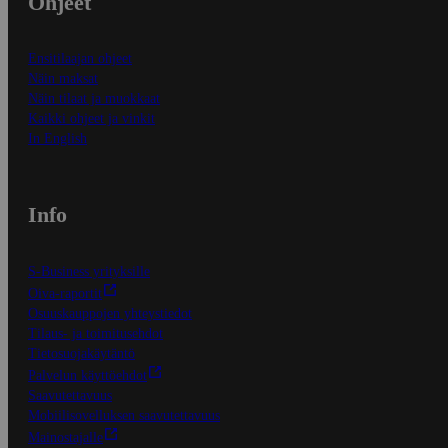
Ohjeet
Ensitilaajan ohjeet
Näin maksat
Näin tilaat ja muokkaat
Kaikki ohjeet ja vinkit
In English
Info
S-Business yrityksille
Oiva-raportit
Osuuskauppojen yhteystiedot
Tilaus- ja toimitusehdot
Tietosuojakäytäntö
Palvelun käyttöehdot
Saavutettavuus
Mobiilisovelluksen saavutettavuus
Mainostajalle