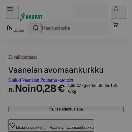
Hyppää sisältöön
Tuotteet
Ei valikoimassa
Vaanelan avomaankurkku
Kaikki Vaanelan Puutarha -tuotteet
vertailuhinta 1,95
Noin
0,28 €
1,95 €/kg
n.
€/kg
Valitse toimitustapa
Lisää suosikkeihin, Vaanelan avomaankurkku