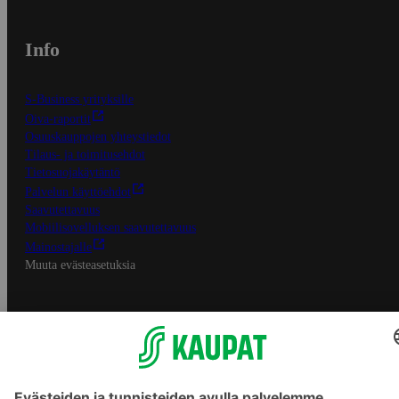
Info
S-Business yrityksille
Oiva-raportit
Osuuskauppojen yhteystiedot
Tilaus- ja toimitusehdot
Tietosuojakäytäntö
Palvelun käyttöehdot
Saavutettavuus
Mobiilisovelluksen saavutettavuus
Mainostajalle
Muuta evästeasetuksia
S-ryhmän palvelut
S-ryhmä