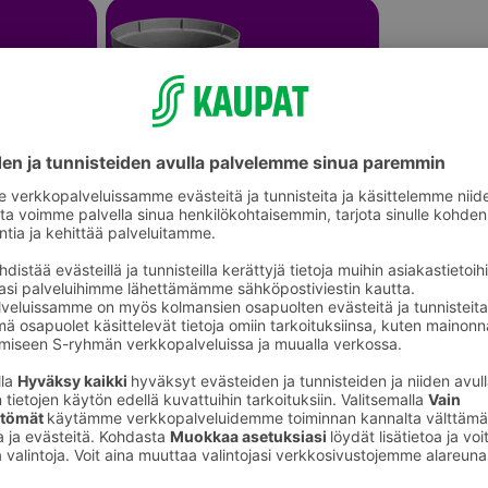
Kukkaruukut