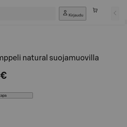
Kirjaudu
mppeli natural suojamuovilla
 €
stapa