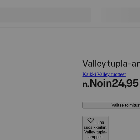
Valley tupla-a
Kaikki Valley-tuotteet
Noin
24,95
n.
Valitse toimitu
Lisää
suosikkeihin,
Valley tupla-
amppeli