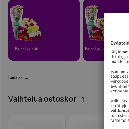
Kukat ja koti
Kukat ja puutarha
Ladataan...
Vaihtelua ostoskoriin
Ohita listaus