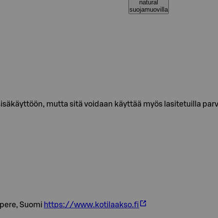
natural
suojamuovilla
 sisäkäyttöön, mutta sitä voidaan käyttää myös lasitetuilla pa
mpere, Suomi
https://www.kotilaakso.fi