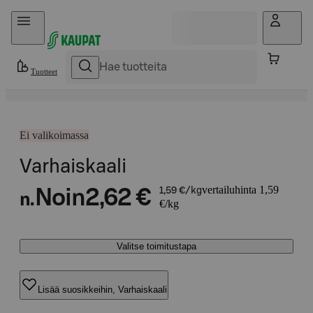
Hyppää sisältöön
Tuotteet
Ei valikoimassa
Varhaiskaali
vertailuhinta 1,59
Noin
2,62 €
1,59 €/kg
n.
€/kg
Valitse toimitustapa
Lisää suosikkeihin, Varhaiskaali