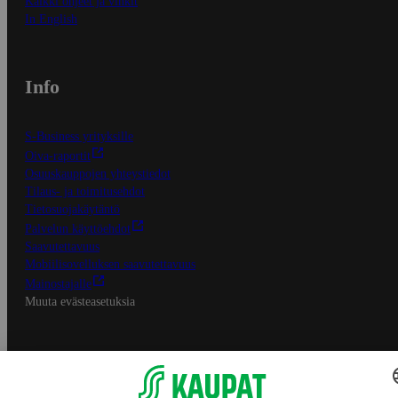
Kaikki ohjeet ja vinkit
In English
Info
S-Business yrityksille
Oiva-raportit
Osuuskauppojen yhteystiedot
Tilaus- ja toimitusehdot
Tietosuojakäytäntö
Palvelun käyttöehdot
Saavutettavuus
Mobiilisovelluksen saavutettavuus
Mainostajalle
Muuta evästeasetuksia
S-ryhmän palvelut