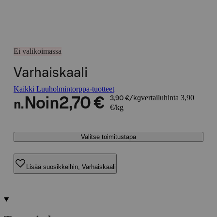
Ei valikoimassa
Varhaiskaali
Kaikki Luuholmintorppa-tuotteet
vertailuhinta 3,90
Noin
2,70 €
3,90 €/kg
n.
€/kg
Valitse toimitustapa
Lisää suosikkeihin, Varhaiskaali