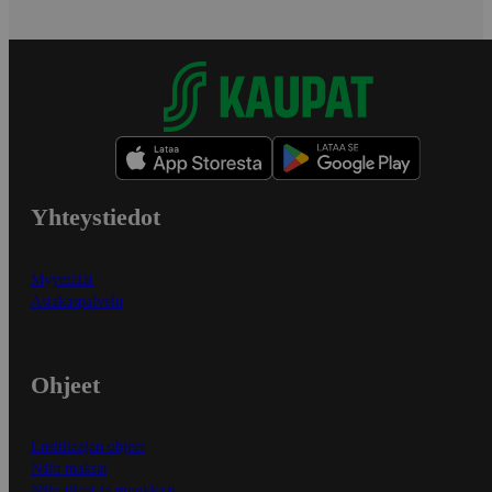
Yhteystiedot
Myymälät
Asiakaspalvelu
Ohjeet
Ensitilaajan ohjeet
Näin maksat
Näin tilaat ja muokkaat