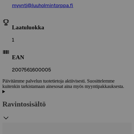
myynti@luuholmintorppa.fi
Laatuluokka
1
EAN
2007561600005
Päivitämme palvelun tuotetietoja aktiivisesti. Suosittelemme
kuitenkin tarkistamaan ainesosat aina myös myyntipakkauksesta.
Ravintosisältö