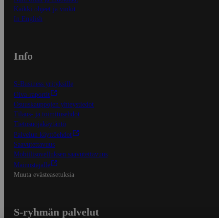
Kaikki ohjeet ja vinkit
In English
Info
S-Business yrityksille
Oiva-raportit
Osuuskauppojen yhteystiedot
Tilaus- ja toimitusehdot
Tietosuojakäytäntö
Palvelun käyttöehdot
Saavutettavuus
Mobiilisovelluksen saavutettavuus
Mainostajalle
Muuta evästeasetuksia
S-ryhmän palvelut