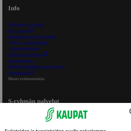
Info
S-Business yrityksille
Oiva-raportit
Osuuskauppojen yhteystiedot
Tilaus- ja toimitusehdot
Tietosuojakäytäntö
Palvelun käyttöehdot
Saavutettavuus
Mobiilisovelluksen saavutettavuus
Mainostajalle
Muuta evästeasetuksia
S-ryhmän palvelut
S-ryhmä
Asiakasomistajuus