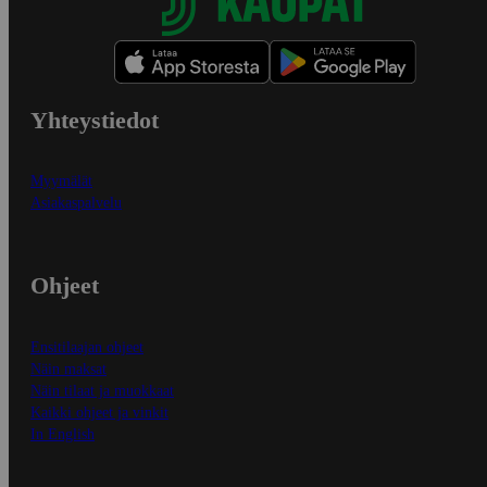
Yhteystiedot
Myymälät
Asiakaspalvelu
Ohjeet
Ensitilaajan ohjeet
Näin maksat
Näin tilaat ja muokkaat
Kaikki ohjeet ja vinkit
In English