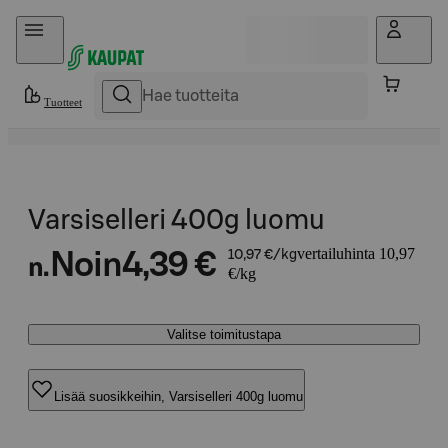
Hyppää sisältöön
Tuotteet
Varsiselleri 400g luomu
vertailuhinta 10,97
Noin
4,39 €
10,97 €/kg
n.
€/kg
Valitse toimitustapa
Lisää suosikkeihin, Varsiselleri 400g luomu