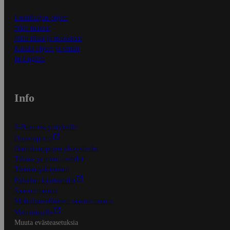
Ensitilaajan ohjeet
Näin maksat
Näin tilaat ja muokkaat
Kaikki ohjeet ja vinkit
In English
Info
S-Business yrityksille
Oiva-raportit
Osuuskauppojen yhteystiedot
Tilaus- ja toimitusehdot
Tietosuojakäytäntö
Palvelun käyttöehdot
Saavutettavuus
Mobiilisovelluksen saavutettavuus
Mainostajalle
Muuta evästeasetuksia