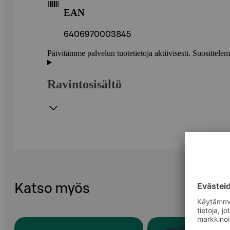
EAN
6406970003845
Päivitämme palvelun tuotetietoja aktiivisesti. Suositte
Ravintosisältö
Katso myös