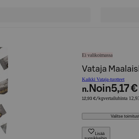
Ei valikoimassa
Vataja Maalais
Kaikki Vataja-tuotteet
Noin
5,17 €
n.
vertailuhinta 12,9
12,93 €/kg
Valitse toimitu
Lisää
suosikkeihin,