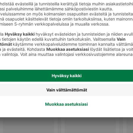
Lihahyytelöt