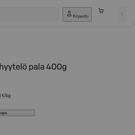
Kirjaudu
hyytelö pala 400g
3 €/kg
stapa