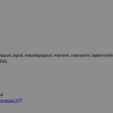
opippuri, sipuli, maustepippuri, meirami, rosmariini, laakerinleh
250.
nd
evataja.fi