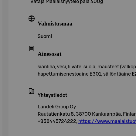
Vataja Maalaishyytelö pala 400g
Valmistusmaa
Suomi
Ainesosat
sianliha, vesi, liivate, suola, mausteet (valk
hapettumisenestoaine E301, säilöntäaine E
Yhteystiedot
Landeli Group Oy
Rautatienkatu 8, 38700 Kankaanpää, Finla
+358445724222,
https://www.maalaistuot