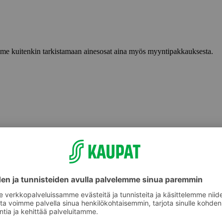
lemme kuitenkin tarkistamaan ainesosat aina myös myyntipakkauksesta.