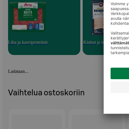
Liha ja kasviproteiinit
Kinkut ja leikkeleet
Ladataan...
Vaihtelua ostoskoriin
Ohita listaus