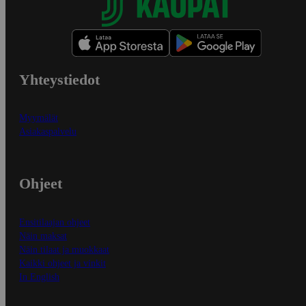
Yhteystiedot
Myymälät
Asiakaspalvelu
Ohjeet
Ensitilaajan ohjeet
Näin maksat
Näin tilaat ja muokkaat
Kaikki ohjeet ja vinkit
In English