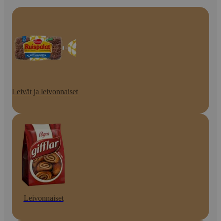
Leivät ja leivonnaiset
Leivonnaiset