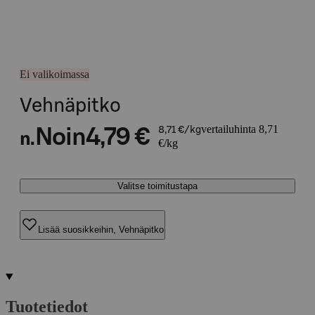
Ei valikoimassa
Vehnäpitko
vertailuhinta 8,71
Noin
4,79 €
8,71 €/kg
n.
€/kg
Valitse toimitustapa
Lisää suosikkeihin, Vehnäpitko
Tuotetiedot