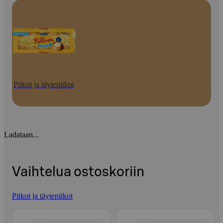
Pitkot ja täytepitkot
Ladataan...
Vaihtelua ostoskoriin
Pitkot ja täytepitkot
Ohita listaus