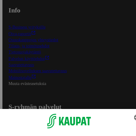
Info
S-Business yrityksille
Oiva-raportit
Osuuskauppojen yhteystiedot
Tilaus- ja toimitusehdot
Tietosuojakäytäntö
Palvelun käyttöehdot
Saavutettavuus
Mobiilisovelluksen saavutettavuus
Mainostajalle
Muuta evästeasetuksia
S-ryhmän palvelut
S-ryhmä
Asiakasomistajuus