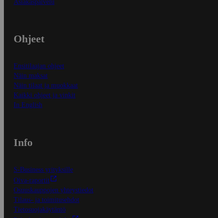
Asiakaspalvelu
Ohjeet
Ensitilaajan ohjeet
Näin maksat
Näin tilaat ja muokkaat
Kaikki ohjeet ja vinkit
In English
Info
S-Business yrityksille
Oiva-raportit
Osuuskauppojen yhteystiedot
Tilaus- ja toimitusehdot
Tietosuojakäytäntö