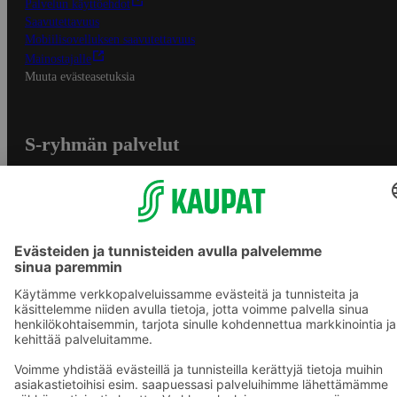
Palvelun käyttöehdot
Saavutettavuus
Mobiilisovelluksen saavutettavuus
Mainostajalle
Muuta evästeasetuksia
S-ryhmän palvelut
S-ryhmä
Asiakasomistajuus
Yhteishyvä Ruoka -sovellus
S-ostoslista -sovellus
Prisma.fi
Sokos.fi
S-Pankki
Yhteishyvä
Sokos Hotels
Raflaamo