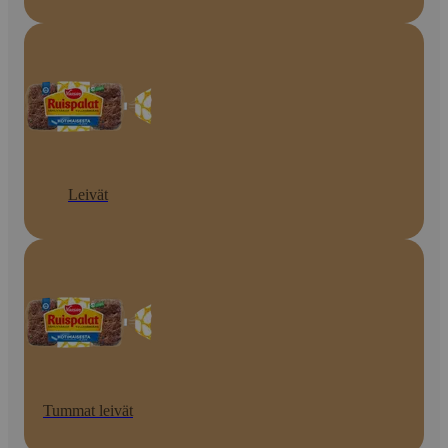
Leivät
Tummat leivät