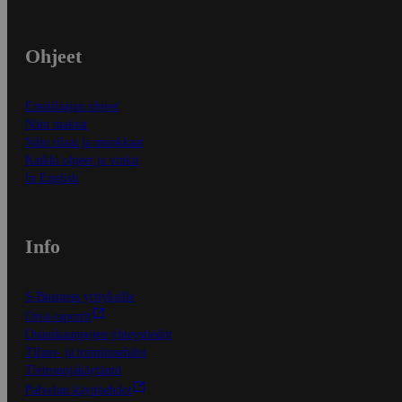
Ohjeet
Ensitilaajan ohjeet
Näin maksat
Näin tilaat ja muokkaat
Kaikki ohjeet ja vinkit
In English
Info
S-Business yrityksille
Oiva-raportit
Osuuskauppojen yhteystiedot
Tilaus- ja toimitusehdot
Tietosuojakäytäntö
Palvelun käyttöehdot