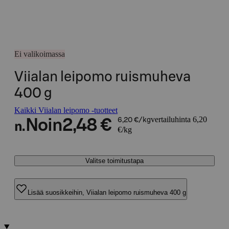
Ei valikoimassa
Viialan leipomo ruismuheva
400 g
Kaikki Viialan leipomo -tuotteet
vertailuhinta 6,20
Noin
2,48 €
6,20 €/kg
n.
€/kg
Valitse toimitustapa
Lisää suosikkeihin, Viialan leipomo ruismuheva 400 g