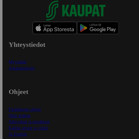
Yhteystiedot
Myymälät
Asiakaspalvelu
Ohjeet
Ensitilaajan ohjeet
Näin maksat
Näin tilaat ja muokkaat
Kaikki ohjeet ja vinkit
In English