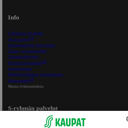
Info
S-Business yrityksille
Oiva-raportit
Osuuskauppojen yhteystiedot
Tilaus- ja toimitusehdot
Tietosuojakäytäntö
Palvelun käyttöehdot
Saavutettavuus
Mobiilisovelluksen saavutettavuus
Mainostajalle
Muuta evästeasetuksia
S-ryhmän palvelut
S-ryhmä