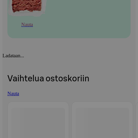
Nauta
Ladataan...
Vaihtelua ostoskoriin
Nauta
Ohita listaus