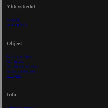
Yhteystiedot
Myymälät
Asiakaspalvelu
Ohjeet
Ensitilaajan ohjeet
Näin maksat
Näin tilaat ja muokkaat
Kaikki ohjeet ja vinkit
In English
Info
S-Business yrityksille