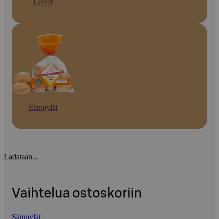
Leivät
Sämpylät
Ladataan...
Vaihtelua ostoskoriin
Sämpylät