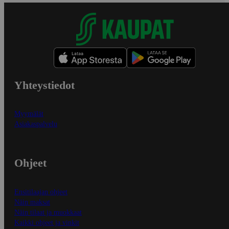
Yhteystiedot
Myymälät
Asiakaspalvelu
Ohjeet
Ensitilaajan ohjeet
Näin maksat
Näin tilaat ja muokkaat
Kaikki ohjeet ja vinkit