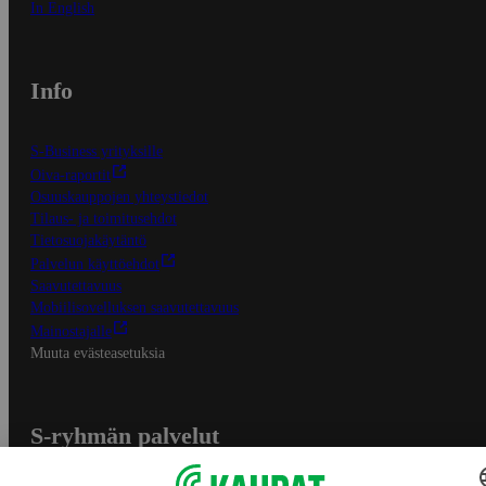
In English
Info
S-Business yrityksille
Oiva-raportit
Osuuskauppojen yhteystiedot
Tilaus- ja toimitusehdot
Tietosuojakäytäntö
Palvelun käyttöehdot
Saavutettavuus
Mobiilisovelluksen saavutettavuus
Mainostajalle
Muuta evästeasetuksia
S-ryhmän palvelut