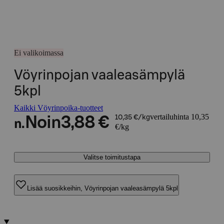
Ei valikoimassa
Vöyrinpojan vaaleasämpylä
5kpl
Kaikki Vöyrinpoika-tuotteet
vertailuhinta 10,35
Noin
3,88 €
10,35 €/kg
n.
€/kg
Valitse toimitustapa
Lisää suosikkeihin, Vöyrinpojan vaaleasämpylä 5kpl