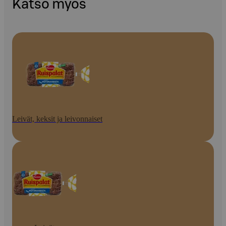
Katso myös
Leivät, keksit ja leivonnaiset