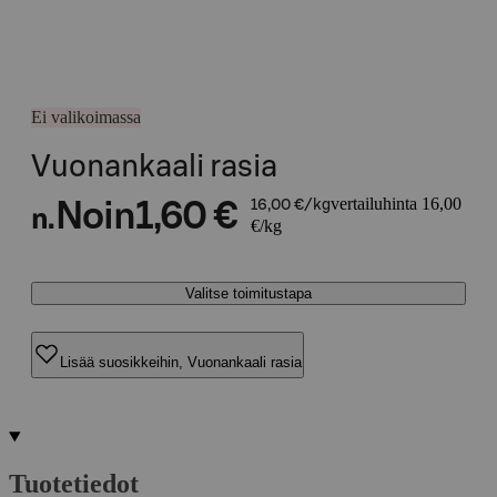
Ei valikoimassa
Vuonankaali rasia
vertailuhinta 16,00
Noin
1,60 €
16,00 €/kg
n.
€/kg
Valitse toimitustapa
Lisää suosikkeihin, Vuonankaali rasia
Tuotetiedot