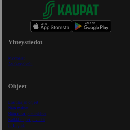
Yhteystiedot
Myymälät
Asiakaspalvelu
Ohjeet
Ensitilaajan ohjeet
Näin maksat
Näin tilaat ja muokkaat
Kaikki ohjeet ja vinkit
In English