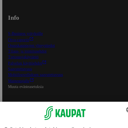
Info
S-Business yrityksille
Oiva-raportit
Osuuskauppojen yhteystiedot
Tilaus- ja toimitusehdot
Tietosuojakäytäntö
Palvelun käyttöehdot
Saavutettavuus
Mobiilisovelluksen saavutettavuus
Mainostajalle
Muuta evästeasetuksia
S-ryhmän palvelut
S-ryhmä