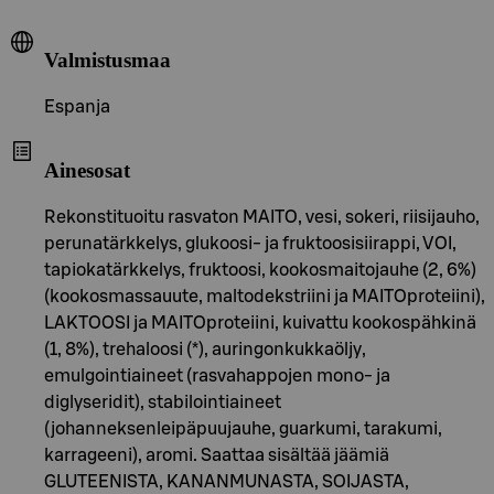
Valmistusmaa
Espanja
Ainesosat
Rekonstituoitu rasvaton MAITO, vesi, sokeri, riisijauho,
perunatärkkelys, glukoosi- ja fruktoosisiirappi, VOI,
tapiokatärkkelys, fruktoosi, kookosmaitojauhe (2, 6%)
(kookosmassauute, maltodekstriini ja MAITOproteiini),
LAKTOOSI ja MAITOproteiini, kuivattu kookospähkinä
(1, 8%), trehaloosi (*), auringonkukkaöljy,
emulgointiaineet (rasvahappojen mono- ja
diglyseridit), stabilointiaineet
(johanneksenleipäpuujauhe, guarkumi, tarakumi,
karrageeni), aromi. Saattaa sisältää jäämiä
GLUTEENISTA, KANANMUNASTA, SOIJASTA,