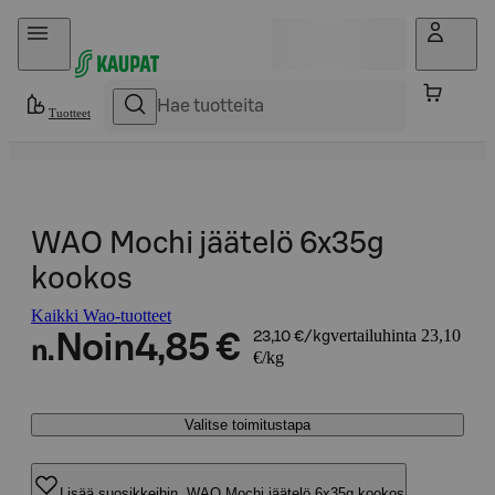
Hyppää sisältöön
Tuotteet
WAO Mochi jäätelö 6x35g
kookos
Kaikki Wao-tuotteet
vertailuhinta 23,10
Noin
4,85 €
23,10 €/kg
n.
€/kg
Valitse toimitustapa
Lisää suosikkeihin, WAO Mochi jäätelö 6x35g kookos