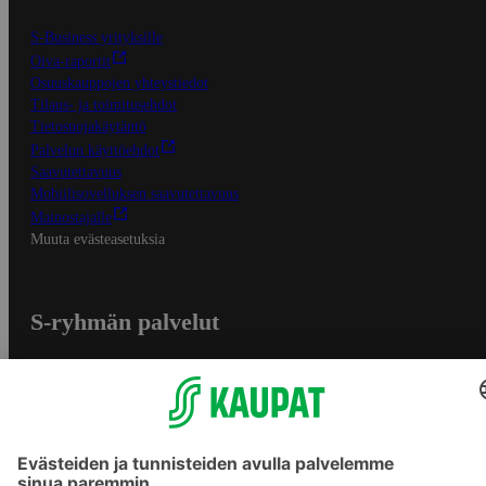
S-Business yrityksille
Oiva-raportit
Osuuskauppojen yhteystiedot
Tilaus- ja toimitusehdot
Tietosuojakäytäntö
Palvelun käyttöehdot
Saavutettavuus
Mobiilisovelluksen saavutettavuus
Mainostajalle
Muuta evästeasetuksia
S-ryhmän palvelut
S-ryhmä
Asiakasomistajuus
Yhteishyvä Ruoka -sovellus
S-ostoslista -sovellus
Prisma.fi