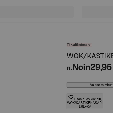
Ei valikoimassa
WOK/KASTIKE
Noin
29,95
n.
Valitse toimitu
Lisää suosikkeihin,
WOK/KASTIKEKASARI
1,9L+KA