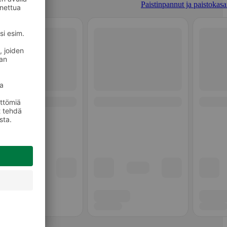
Paistinpannut ja paistokasar