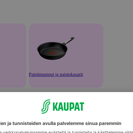
Paistinpannut ja paistokasarit