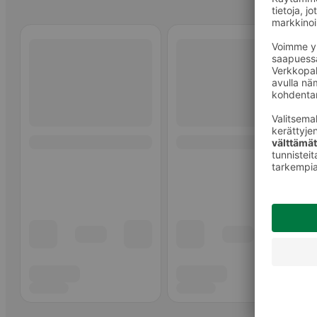
Ohita listaus