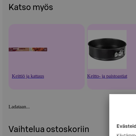
Katso myös
Keittiö ja kattaus
Keitto- ja paistoastiat
Ladataan...
Vaihtelua ostoskoriin