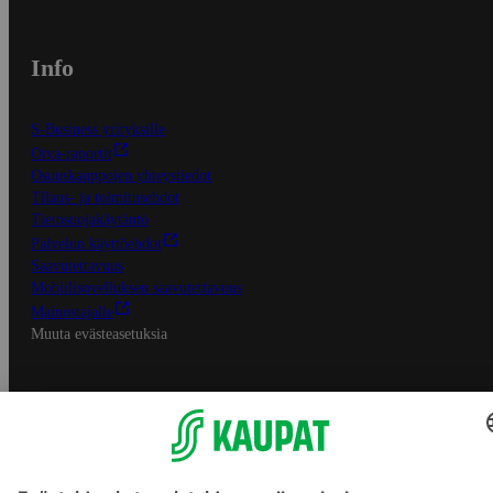
Info
S-Business yrityksille
Oiva-raportit
Osuuskauppojen yhteystiedot
Tilaus- ja toimitusehdot
Tietosuojakäytäntö
Palvelun käyttöehdot
Saavutettavuus
Mobiilisovelluksen saavutettavuus
Mainostajalle
Muuta evästeasetuksia
S-ryhmän palvelut
S-ryhmä