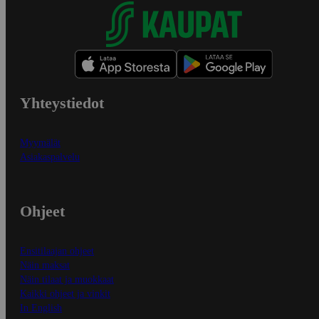
Yhteystiedot
Myymälät
Asiakaspalvelu
Ohjeet
Ensitilaajan ohjeet
Näin maksat
Näin tilaat ja muokkaat
Kaikki ohjeet ja vinkit
In English