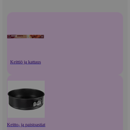
Keittiö ja kattaus
Keitto- ja paistoastiat