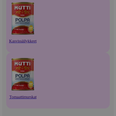
Kasvissäilykkeet
Tomaattimurskat