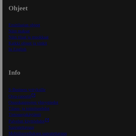
Ohjeet
Ensitilaajan ohjeet
Näin maksat
Näin tilaat ja muokkaat
Kaikki ohjeet ja vinkit
In English
Info
S-Business yrityksille
Oiva-raportit
Osuuskauppojen yhteystiedot
Tilaus- ja toimitusehdot
Tietosuojakäytäntö
Palvelun käyttöehdot
Saavutettavuus
Mobiilisovelluksen saavutettavuus