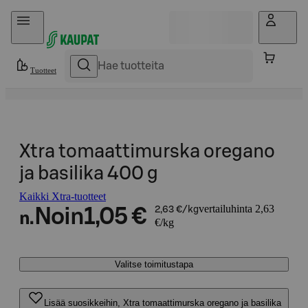
Hyppää sisältöön
Tuotteet
Xtra tomaattimurska oregano
ja basilika 400 g
Kaikki Xtra-tuotteet
vertailuhinta 2,63
Noin
1,05 €
2,63 €/kg
n.
€/kg
Valitse toimitustapa
Lisää suosikkeihin, Xtra tomaattimurska oregano ja basilika