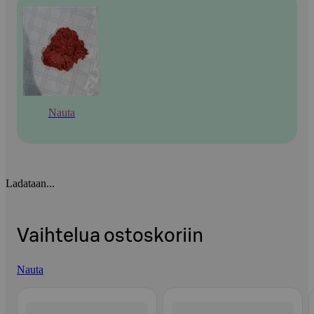
Nauta
Ladataan...
Vaihtelua ostoskoriin
Nauta
Ohita listaus