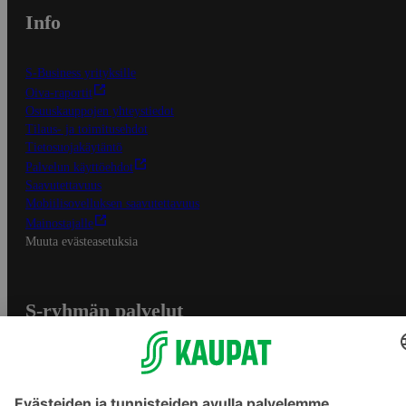
Info
S-Business yrityksille
Oiva-raportit
Osuuskauppojen yhteystiedot
Tilaus- ja toimitusehdot
Tietosuojakäytäntö
Palvelun käyttöehdot
Saavutettavuus
Mobiilisovelluksen saavutettavuus
Mainostajalle
Muuta evästeasetuksia
S-ryhmän palvelut
S-ryhmä
Asiakasomistajuus
Yhteishyvä Ruoka -sovellus