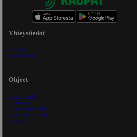
Yhteystiedot
Myymälät
Asiakaspalvelu
Ohjeet
Ensitilaajan ohjeet
Näin maksat
Näin tilaat ja muokkaat
Kaikki ohjeet ja vinkit
In English