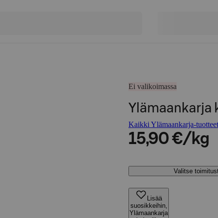
Ei valikoimassa
Ylämaankarja k
Kaikki Ylämaankarja-tuottee
15,90 €/kg
Valitse toimitu
Lisää
suosikkeihin,
Ylämaankarja