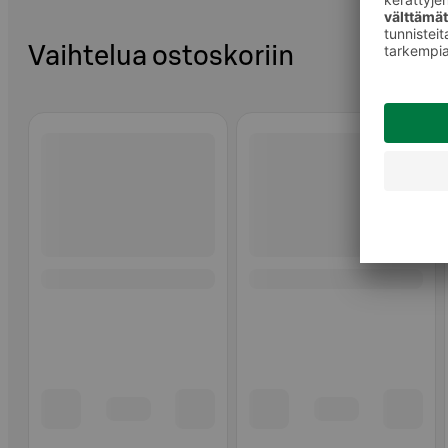
Vaihtelua ostoskoriin
Ohita listaus