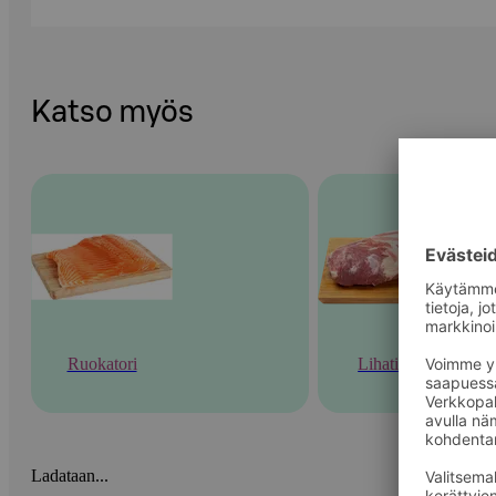
Katso myös
Ruokatori
Lihatiski
Ladataan...