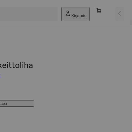
Kirjaudu
eittoliha
t
stapa