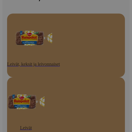
Leivät, keksit ja leivonnaiset
Leivät