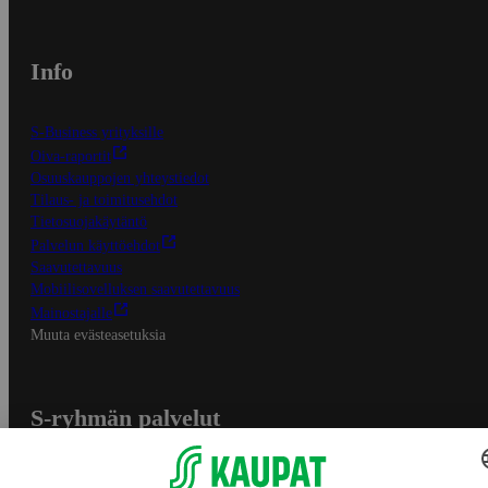
Info
S-Business yrityksille
Oiva-raportit
Osuuskauppojen yhteystiedot
Tilaus- ja toimitusehdot
Tietosuojakäytäntö
Palvelun käyttöehdot
Saavutettavuus
Mobiilisovelluksen saavutettavuus
Mainostajalle
Muuta evästeasetuksia
S-ryhmän palvelut
S-ryhmä