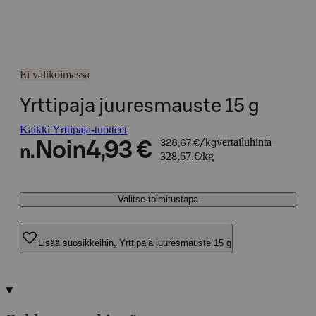
Ei valikoimassa
Yrttipaja juuresmauste 15 g
Kaikki Yrttipaja-tuotteet
vertailuhinta
Noin
4,93 €
328,67 €/kg
n.
328,67 €/kg
Valitse toimitustapa
Lisää suosikkeihin, Yrttipaja juuresmauste 15 g