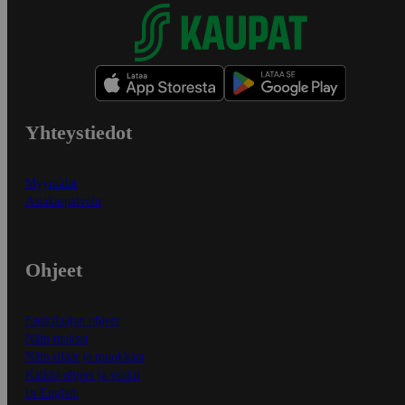
Yhteystiedot
Myymälät
Asiakaspalvelu
Ohjeet
Ensitilaajan ohjeet
Näin maksat
Näin tilaat ja muokkaat
Kaikki ohjeet ja vinkit
In English