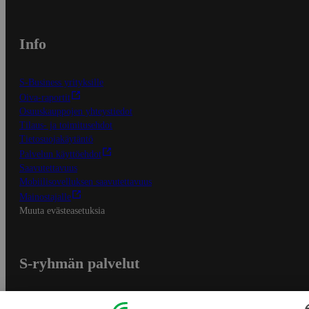
Info
S-Business yrityksille
Oiva-raportit
Osuuskauppojen yhteystiedot
Tilaus- ja toimitusehdot
Tietosuojakäytäntö
Palvelun käyttöehdot
Saavutettavuus
Mobiilisovelluksen saavutettavuus
Mainostajalle
Muuta evästeasetuksia
S-ryhmän palvelut
S-ryhmä