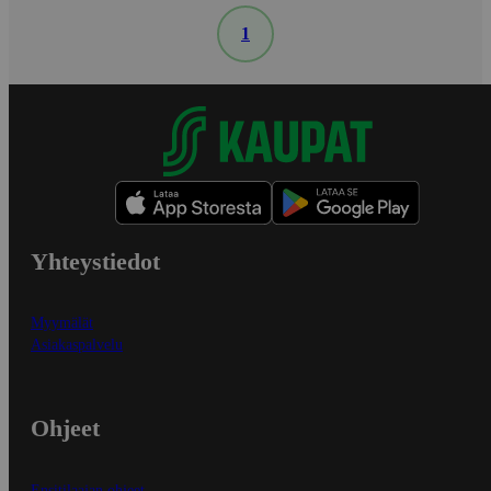
1
Yhteystiedot
Myymälät
Asiakaspalvelu
Ohjeet
Ensitilaajan ohjeet