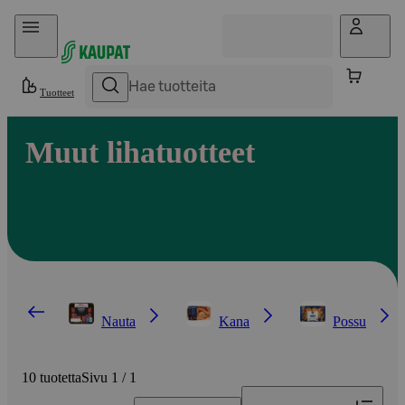
Hyppää sisältöön
Tuotteet
Muut lihatuotteet
Nauta
Kana
Possu
10 tuotetta
Sivu 1 / 1