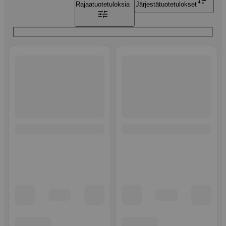
Rajaa
tuotetuloksia
Järjestä
tuotetulokset