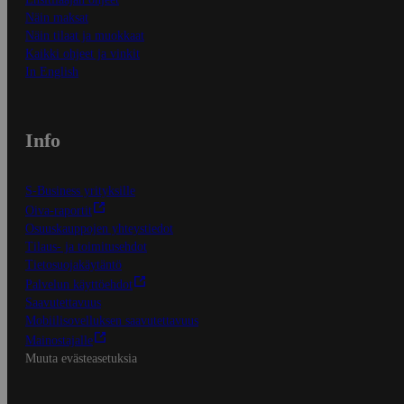
Näin maksat
Näin tilaat ja muokkaat
Kaikki ohjeet ja vinkit
In English
Info
S-Business yrityksille
Oiva-raportit
Osuuskauppojen yhteystiedot
Tilaus- ja toimitusehdot
Tietosuojakäytäntö
Palvelun käyttöehdot
Saavutettavuus
Mobiilisovelluksen saavutettavuus
Mainostajalle
Muuta evästeasetuksia