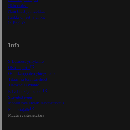
Näin maksat
Näin tilaat ja muokkaat
Kaikki ohjeet ja vinkit
In English
Info
S-Business yrityksille
Oiva-raportit
Osuuskauppojen yhteystiedot
Tilaus- ja toimitusehdot
Tietosuojakäytäntö
Palvelun käyttöehdot
Saavutettavuus
Mobiilisovelluksen saavutettavuus
Mainostajalle
Muuta evästeasetuksia