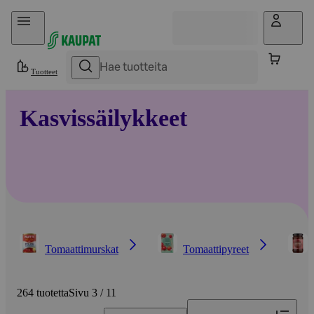
Hyppää sisältöön
Tuotteet
Kasvissäilykkeet
Tomaattimurskat
Tomaattipyreet
264 tuotetta
Sivu 3 / 11