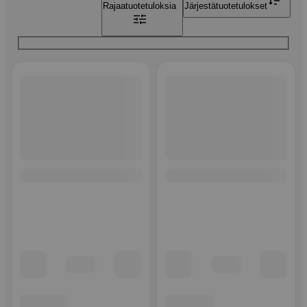
Rajaa
tuotetuloksia
Järjestä
tuotetulokset