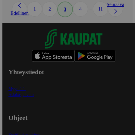
Seuraava
...
1
2
4
11
3
Edellinen
Yhteystiedot
Myymälät
Asiakaspalvelu
Ohjeet
Ensitilaajan ohjeet