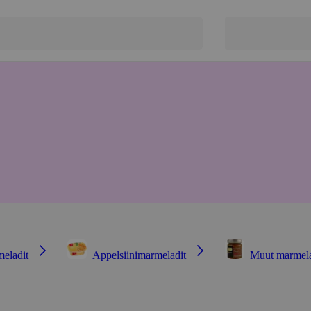
eladit
Appelsiinimarmeladit
Muut marmela