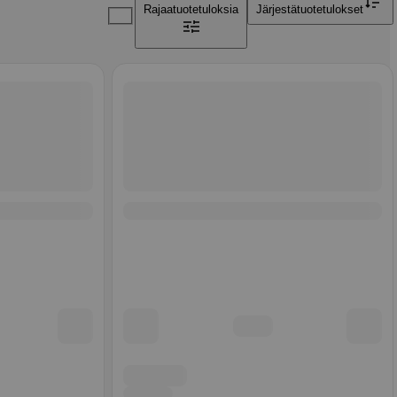
Rajaa
tuotetuloksia
Järjestä
tuotetulokset