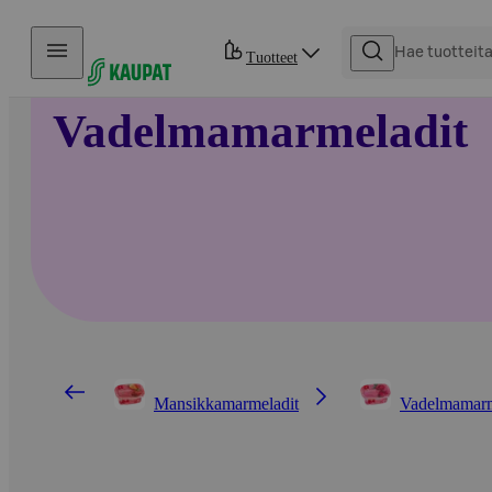
Hyppää sisältöön
Tuotteet
Vadelmamarmeladit
Mansikkamarmeladit
Vadelmamarm