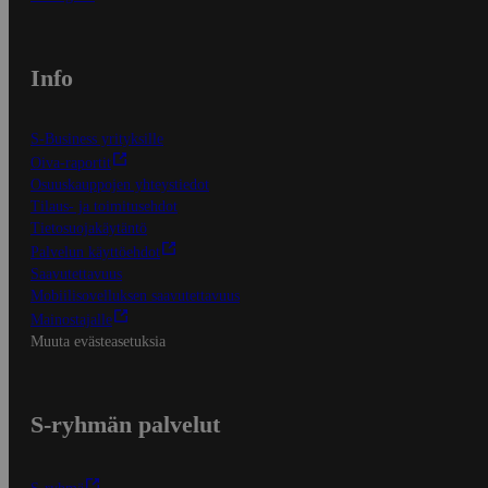
Info
S-Business yrityksille
Oiva-raportit
Osuuskauppojen yhteystiedot
Tilaus- ja toimitusehdot
Tietosuojakäytäntö
Palvelun käyttöehdot
Saavutettavuus
Mobiilisovelluksen saavutettavuus
Mainostajalle
Muuta evästeasetuksia
S-ryhmän palvelut