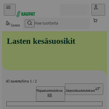
Hyppää sisältöön
Tuotteet
Lasten kesäsuosikit
45 tuotetta
Sivu 1 / 2
Rajaa
tuotetuloksia
Järjestä
tuotetulokset