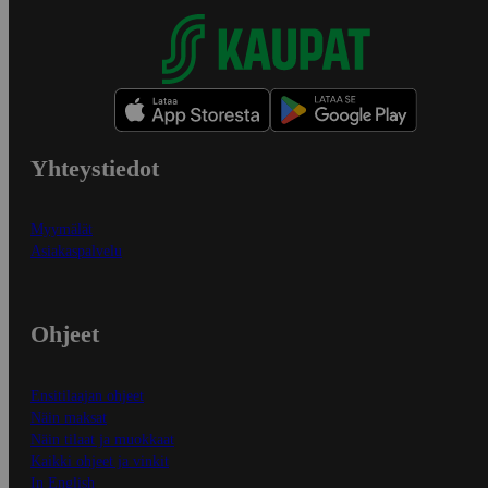
Yhteystiedot
Myymälät
Asiakaspalvelu
Ohjeet
Ensitilaajan ohjeet
Näin maksat
Näin tilaat ja muokkaat
Kaikki ohjeet ja vinkit
In English