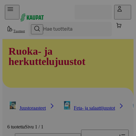
Hyppää sisältöön
Tuotteet
Ruoka- ja
herkuttelujuustot
Juustoraasteet
Feta- ja salaattijuustot
6 tuotetta
Sivu 1 / 1