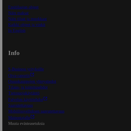
Ensitilaajan ohjeet
Näin maksat
Näin tilaat ja muokkaat
Kaikki ohjeet ja vinkit
In English
Info
S-Business yrityksille
Oiva-raportit
Osuuskauppojen yhteystiedot
Tilaus- ja toimitusehdot
Tietosuojakäytäntö
Palvelun käyttöehdot
Saavutettavuus
Mobiilisovelluksen saavutettavuus
Mainostajalle
Muuta evästeasetuksia