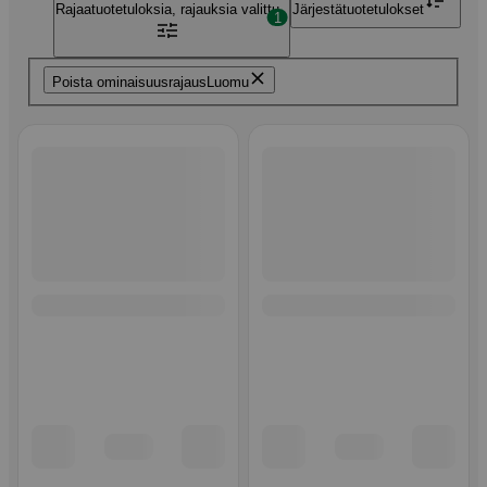
Rajaa
tuotetuloksia, rajauksia valittu
Järjestä
tuotetulokset
1
Poista ominaisuusrajaus
Luomu