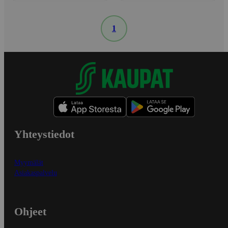
1
Yhteystiedot
Myymälät
Asiakaspalvelu
Ohjeet