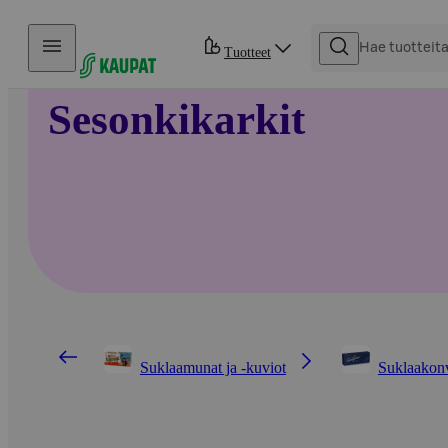
Hyppää sisältöön
Tuotteet
Sesonkikarkit
Suklaamunat ja -kuviot
Suklaakon