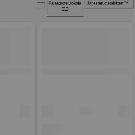
Rajaa
tuotetuloksia
Järjestä
tuotetulokset