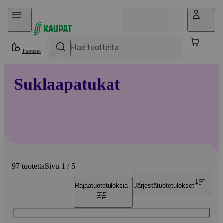
Hyppää sisältöön
Tuotteet
Suklaapatukat
97 tuotetta
Sivu 1 / 5
Rajaa
tuotetuloksia
Järjestä
tuotetulokset