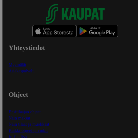
Yhteystiedot
Myymälät
Asiakaspalvelu
Ohjeet
Ensitilaajan ohjeet
Näin maksat
Näin tilaat ja muokkaat
Kaikki ohjeet ja vinkit
In English