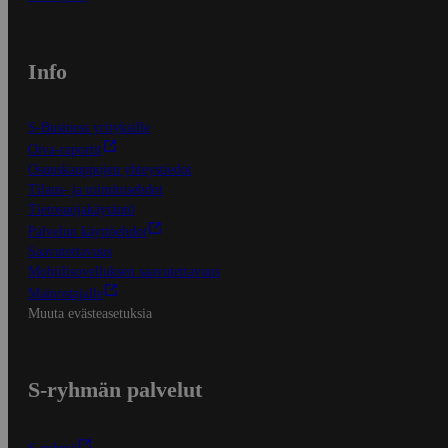
Info
S-Business yrityksille
Oiva-raportit
Osuuskauppojen yhteystiedot
Tilaus- ja toimitusehdot
Tietosuojakäytäntö
Palvelun käyttöehdot
Saavutettavuus
Mobiilisovelluksen saavutettavuus
Mainostajalle
Muuta evästeasetuksia
S-ryhmän palvelut