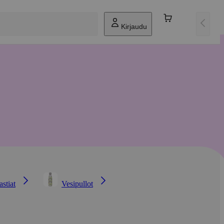
Kirjaudu
astiat
Vesipullot