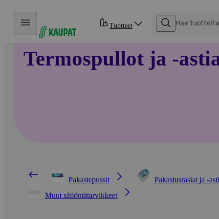
Hyppää sisältöön
Tuotteet
Termospullot ja -asti
Pakastepussit
Pakastusrasiat ja -ast
Muut säilöntätarvikkeet