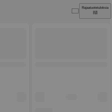
Rajaa
tuotetuloksia