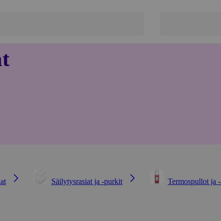
at
iat
Säilytysrasiat ja -purkit
Termospullot ja -