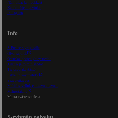
Näin tilaat ja muokkaat
Kaikki ohjeet ja vinkit
In English
Info
S-Business yrityksille
Oiva-raportit
Osuuskauppojen yhteystiedot
Tilaus- ja toimitusehdot
Tietosuojakäytäntö
Palvelun käyttöehdot
Saavutettavuus
Mobiilisovelluksen saavutettavuus
Mainostajalle
Muuta evästeasetuksia
S-ryhmän palvelut