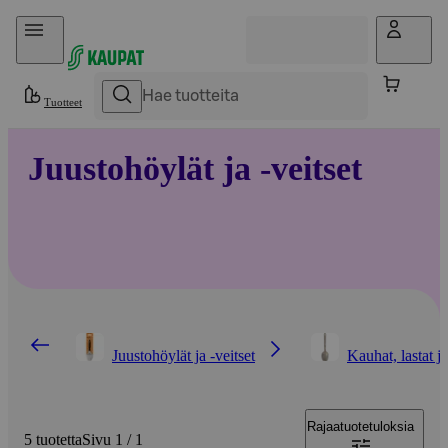
Hyppää sisältöön
Tuotteet
Juustohöylät ja -veitset
Juustohöylät ja -veitset
Kauhat, lastat ja
Rajaa
tuotetuloksia
5 tuotetta
Sivu 1 / 1