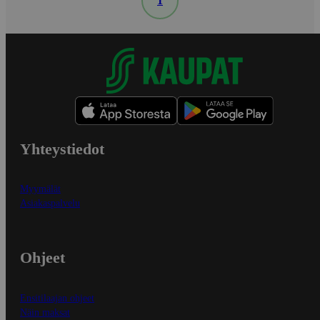
1
Yhteystiedot
Myymälät
Asiakaspalvelu
Ohjeet
Ensitilaajan ohjeet
Näin maksat