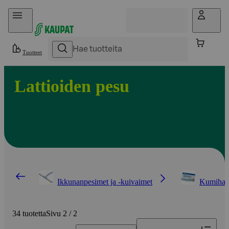
Hyppää sisältöön
Tuotteet
Lattioiden pesu
Ikkunanpesimet ja -kuivaimet
Kumihan
34 tuotetta
Sivu 2 / 2