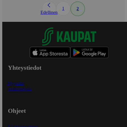
1
2
Edellinen
Yhteystiedot
Myymälät
Asiakaspalvelu
Ohjeet
Ensitilaajan ohjeet