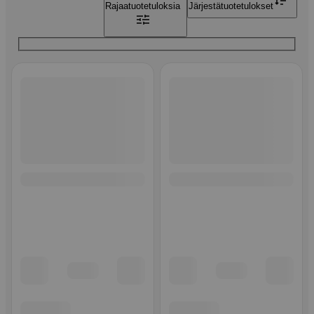
Rajaa
tuotetuloksia
Järjestä
tuotetulokset