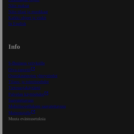
Näin maksat
Näin tilaat ja muokkaat
Kaikki ohjeet ja vinkit
In English
Info
S-Business yrityksille
Oiva-raportit
Osuuskauppojen yhteystiedot
Tilaus- ja toimitusehdot
Tietosuojakäytäntö
Palvelun käyttöehdot
Saavutettavuus
Mobiilisovelluksen saavutettavuus
Mainostajalle
Muuta evästeasetuksia