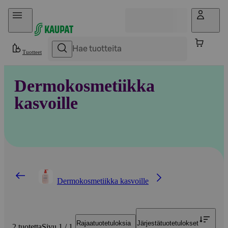
Hyppää sisältöön
Tuotteet
Dermokosmetiikka
kasvoille
Dermokosmetiikka kasvoille
Rajaa
tuotetuloksia
Järjestä
tuotetulokset
2 tuotetta
Sivu 1 / 1