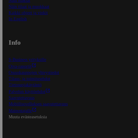
Näin maksat
Näin tilaat ja muokkaat
Kaikki ohjeet ja vinkit
In English
Info
S-Business yrityksille
Oiva-raportit
Osuuskauppojen yhteystiedot
Tilaus- ja toimitusehdot
Tietosuojakäytäntö
Palvelun käyttöehdot
Saavutettavuus
Mobiilisovelluksen saavutettavuus
Mainostajalle
Muuta evästeasetuksia