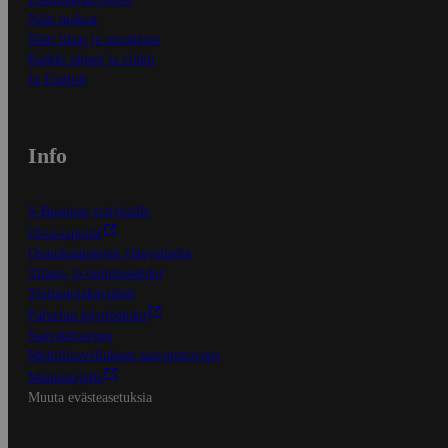
Näin maksat
Näin tilaat ja muokkaat
Kaikki ohjeet ja vinkit
In English
Info
S-Business yrityksille
Oiva-raportit
Osuuskauppojen yhteystiedot
Tilaus- ja toimitusehdot
Tietosuojakäytäntö
Palvelun käyttöehdot
Saavutettavuus
Mobiilisovelluksen saavutettavuus
Mainostajalle
Muuta evästeasetuksia