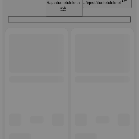
Rajaa
tuotetuloksia
Järjestä
tuotetulokset