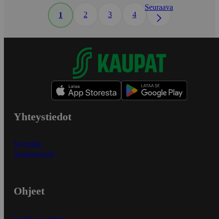
Seuraava
2
3
4
1
Yhteystiedot
Myymälät
Asiakaspalvelu
Ohjeet
Ensitilaajan ohjeet