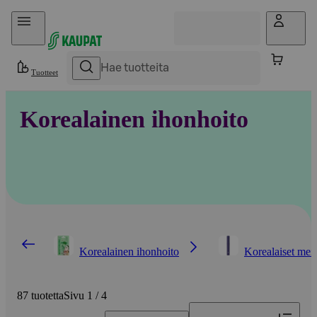
Hyppää sisältöön
Tuotteet
Korealainen ihonhoito
Korealainen ihonhoito
Korealaiset meik
87 tuotetta
Sivu 1 / 4