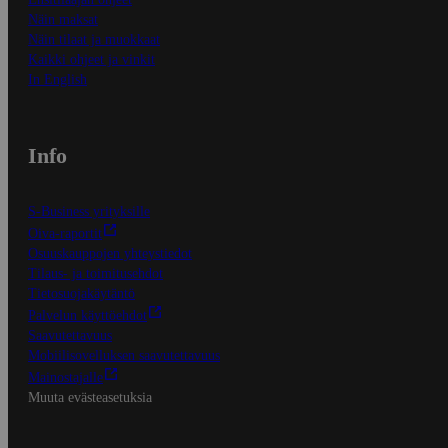
Näin maksat
Näin tilaat ja muokkaat
Kaikki ohjeet ja vinkit
In English
Info
S-Business yrityksille
Oiva-raportit
Osuuskauppojen yhteystiedot
Tilaus- ja toimitusehdot
Tietosuojakäytäntö
Palvelun käyttöehdot
Saavutettavuus
Mobiilisovelluksen saavutettavuus
Mainostajalle
Muuta evästeasetuksia