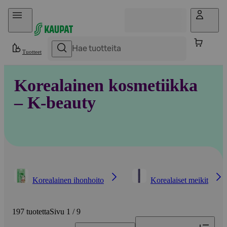
Hyppää sisältöön
Tuotteet
Korealainen kosmetiikka
– K-beauty
Korealainen ihonhoito
Korealaiset meikit
197 tuotetta
Sivu 1 / 9