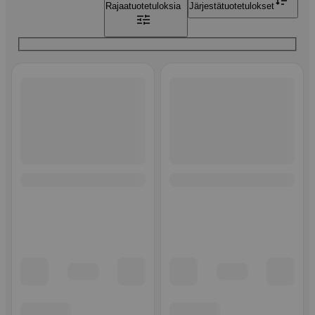
Rajaa
tuotetuloksia
Järjestä
tuotetulokset