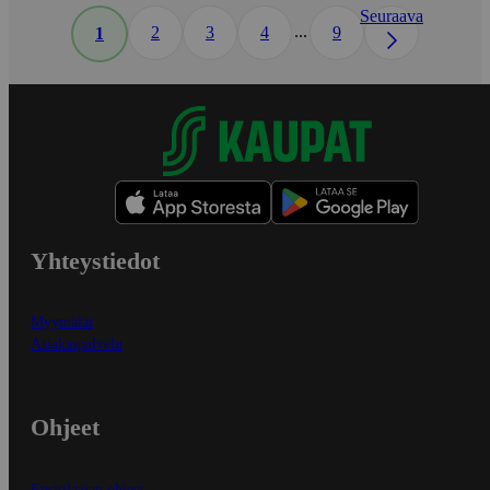
Seuraava
...
2
3
4
9
1
Yhteystiedot
Myymälät
Asiakaspalvelu
Ohjeet
Ensitilaajan ohjeet