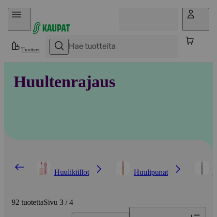
Hyppää sisältöön
Tuotteet
Huultenrajaus
Huulikiillot
Huulipunat
H
92 tuotetta
Sivu 3 / 4