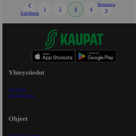
Seuraava
1
2
4
3
Edellinen
Yhteystiedot
Myymälät
Asiakaspalvelu
Ohjeet
Ensitilaajan ohjeet