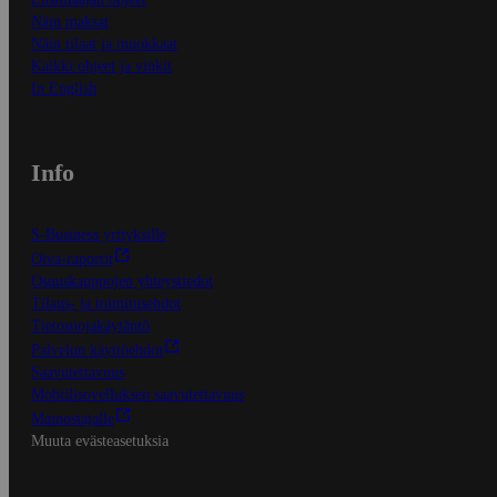
Näin maksat
Näin tilaat ja muokkaat
Kaikki ohjeet ja vinkit
In English
Info
S-Business yrityksille
Oiva-raportit
Osuuskauppojen yhteystiedot
Tilaus- ja toimitusehdot
Tietosuojakäytäntö
Palvelun käyttöehdot
Saavutettavuus
Mobiilisovelluksen saavutettavuus
Mainostajalle
Muuta evästeasetuksia