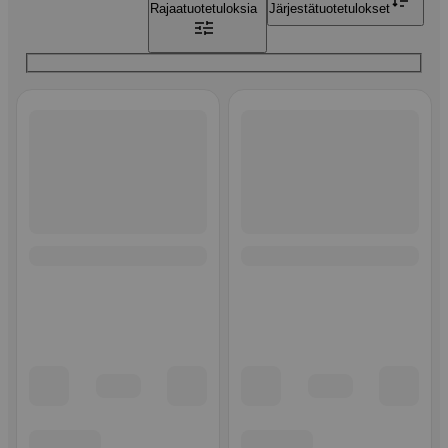
Rajaa
tuotetuloksia
Järjestä
tuotetulokset