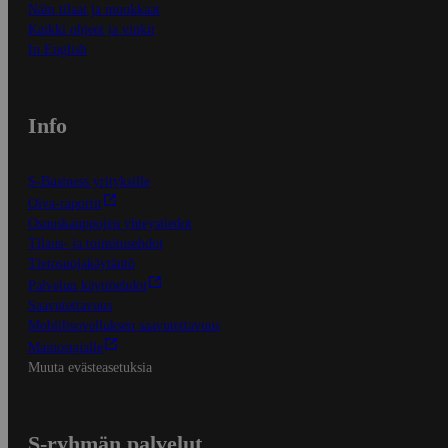
Näin tilaat ja muokkaat
Kaikki ohjeet ja vinkit
In English
Info
S-Business yrityksille
Oiva-raportit
Osuuskauppojen yhteystiedot
Tilaus- ja toimitusehdot
Tietosuojakäytäntö
Palvelun käyttöehdot
Saavutettavuus
Mobiilisovelluksen saavutettavuus
Mainostajalle
Muuta evästeasetuksia
S-ryhmän palvelut