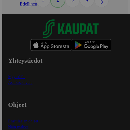
2
Edellinen
Yhteystiedot
Myymälät
Asiakaspalvelu
Ohjeet
Ensitilaajan ohjeet
Näin maksat