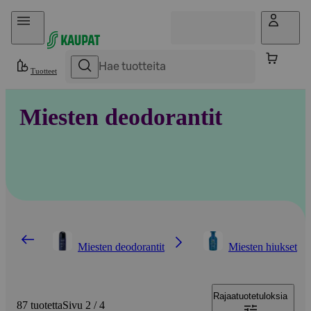
Hyppää sisältöön
Tuotteet
Miesten deodorantit
Miesten deodorantit
Miesten hiukset
Rajaa
tuotetuloksia
87 tuotetta
Sivu 2 / 4