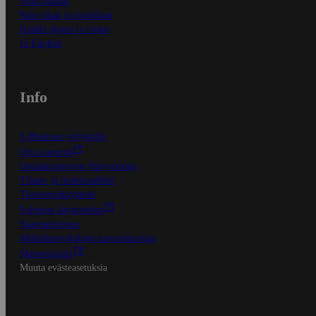
Näin maksat
Näin tilaat ja muokkaat
Kaikki ohjeet ja vinkit
In English
Info
S-Business yrityksille
Oiva-raportit
Osuuskauppojen yhteystiedot
Tilaus- ja toimitusehdot
Tietosuojakäytäntö
Palvelun käyttöehdot
Saavutettavuus
Mobiilisovelluksen saavutettavuus
Mainostajalle
Muuta evästeasetuksia