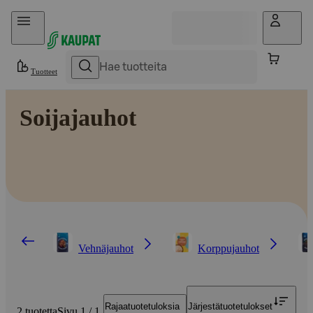
Hyppää sisältöön
Tuotteet
Soijajauhot
Vehnäjauhot
Korppujauhot
Rajaa
tuotetuloksia
Järjestä
tuotetulokset
2 tuotetta
Sivu 1 / 1