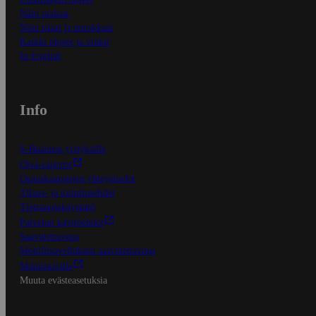
Näin maksat
Näin tilaat ja muokkaat
Kaikki ohjeet ja vinkit
In English
Info
S-Business yrityksille
Oiva-raportit
Osuuskauppojen yhteystiedot
Tilaus- ja toimitusehdot
Tietosuojakäytäntö
Palvelun käyttöehdot
Saavutettavuus
Mobiilisovelluksen saavutettavuus
Mainostajalle
Muuta evästeasetuksia