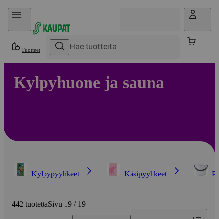
Hyppää sisältöön
Tuotteet
Kylpyhuone ja sauna
Kylpypyyhkeet
Käsipyyhkeet
Pe
442 tuotetta
Sivu 19 / 19