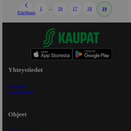
...
1
16
17
18
19
Edellinen
Yhteystiedot
Myymälät
Asiakaspalvelu
Ohjeet
Ensitilaajan ohjeet