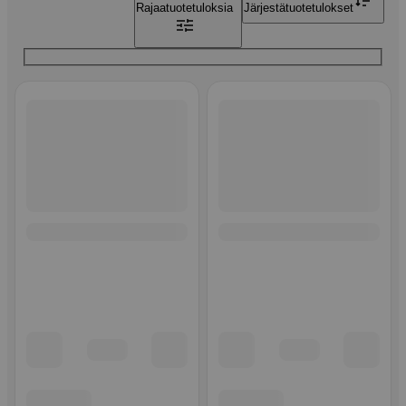
Rajaa
tuotetuloksia
Järjestä
tuotetulokset