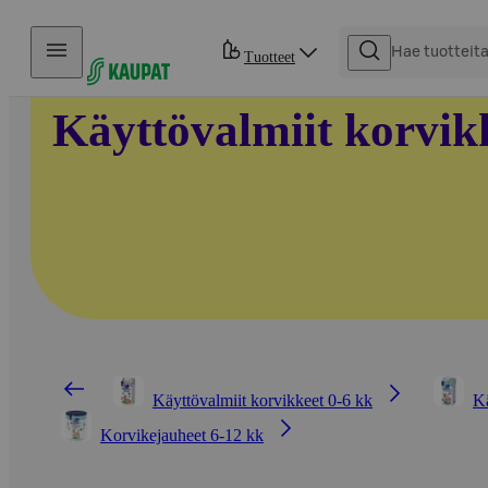
Hyppää sisältöön
Tuotteet
Käyttövalmiit korvik
Käyttövalmiit korvikkeet 0-6 kk
Kä
Korvikejauheet 6-12 kk