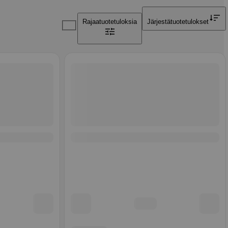
Rajaa
tuotetuloksia
Järjestä
tuotetulokset