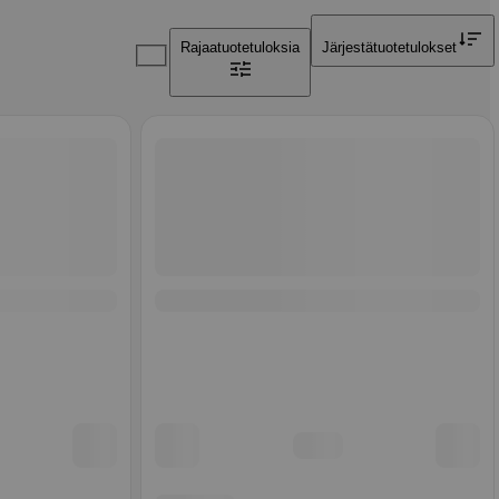
Rajaa
tuotetuloksia
Järjestä
tuotetulokset