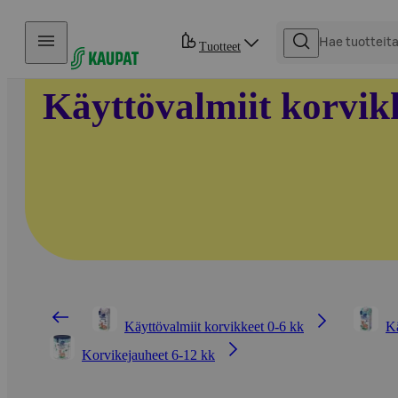
Hyppää sisältöön
Tuotteet
Käyttövalmiit korvik
Käyttövalmiit korvikkeet 0-6 kk
Kä
Korvikejauheet 6-12 kk