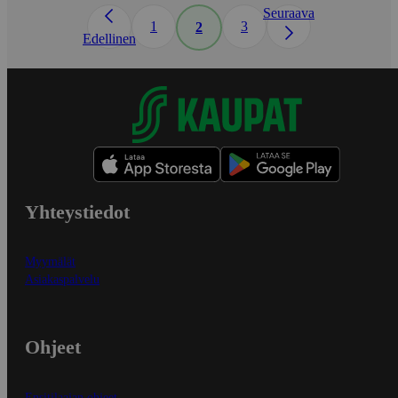
Seuraava
1
3
2
Edellinen
Yhteystiedot
Myymälät
Asiakaspalvelu
Ohjeet
Ensitilaajan ohjeet