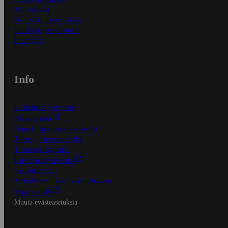
Näin maksat
Näin tilaat ja muokkaat
Kaikki ohjeet ja vinkit
In English
Info
S-Business yrityksille
Oiva-raportit
Osuuskauppojen yhteystiedot
Tilaus- ja toimitusehdot
Tietosuojakäytäntö
Palvelun käyttöehdot
Saavutettavuus
Mobiilisovelluksen saavutettavuus
Mainostajalle
Muuta evästeasetuksia