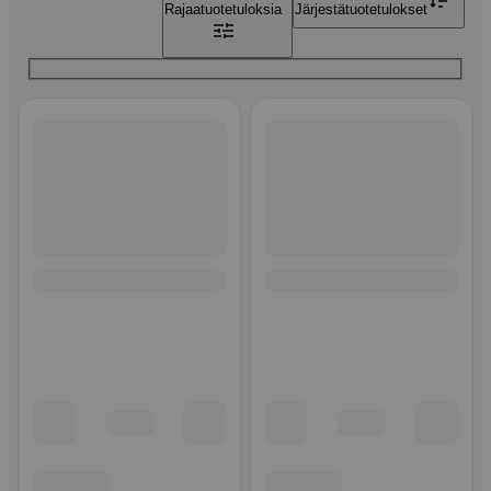
Rajaa
tuotetuloksia
Järjestä
tuotetulokset